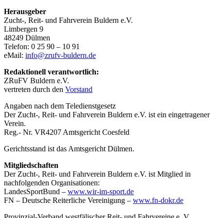
Herausgeber
Zucht-, Reit- und Fahrverein Buldern e.V.
Limbergen 9
48249 Dülmen
Telefon: 0 25 90 – 10 91
eMail:
info@zrufv-buldern.de
Redaktionell verantwortlich:
ZRuFV Buldern e.V.
vertreten durch den
Vorstand
Angaben nach dem Teledienstgesetz
Der Zucht-, Reit- und Fahrverein Buldern e.V. ist ein eingetragener
Verein.
Reg.- Nr. VR4207 Amtsgericht Coesfeld
Gerichtsstand ist das Amtsgericht Dülmen.
Mitgliedschaften
Der Zucht-, Reit- und Fahrverein Buldern e.V. ist Mitglied in
nachfolgenden Organisationen:
LandesSportBund –
www.wir-im-sport.de
FN – Deutsche Reiterliche Vereinigung –
www.fn-dokr.de
Provinzial-Verband westfälischer Reit- und Fahrvereine e. V.